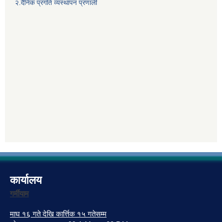
२.दैनिक प्रगति व्यस्थापन प्रणाली
कार्यालय
गर्मीयाम
माघ १६ गते देखि कार्त्तिक १५ गतेसम्म