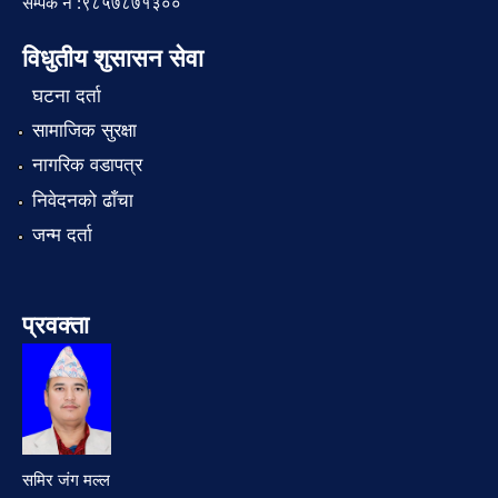
सम्पर्क नं :९८५७८७१३००
विधुतीय शुसासन सेवा
घटना दर्ता
सामाजिक सुरक्षा
नागरिक वडापत्र
निवेदनको ढाँचा
जन्म दर्ता
प्रवक्ता
समिर जंग मल्ल