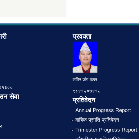
ारी
प्रवक्ता
समिर जंग मल्ल
७८७१३००
९८४१२०७४१८
ासन सेवा
प्रतिवेदन
Annual Progress Report
ा
वार्षिक प्रगति प्रतिवेदन
र
Trimester Progress Report