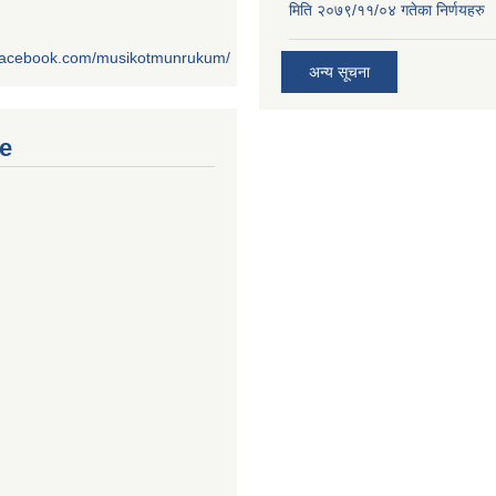
मिति २०७९/११/०४ गतेका निर्णयहरु
.facebook.com/musikotmunrukum/
अन्य सूचना
e