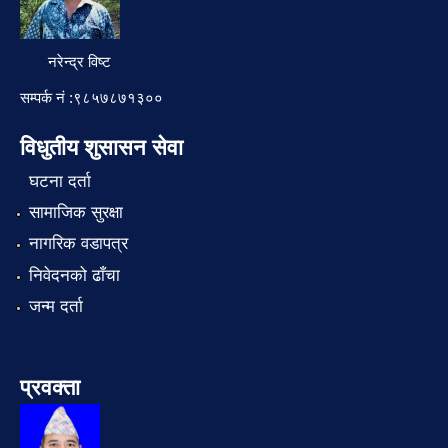
नरेन्द्र विष्ट
सम्पर्क नं :९८५७८७१३००
विधुतीय शुसासन सेवा
घटना दर्ता
सामाजिक सुरक्षा
नागरिक वडापत्र
निवेदनको ढाँचा
जन्म दर्ता
प्रवक्ता