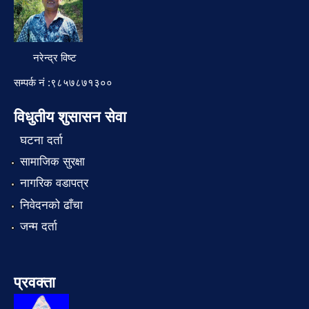
नरेन्द्र विष्ट
सम्पर्क नं :९८५७८७१३००
विधुतीय शुसासन सेवा
घटना दर्ता
सामाजिक सुरक्षा
नागरिक वडापत्र
निवेदनको ढाँचा
जन्म दर्ता
प्रवक्ता