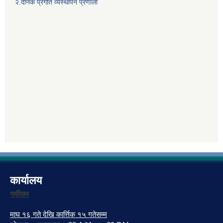
२.दैनिक प्रगति व्यस्थापन प्रणाली
कार्यालय
गर्मीयाम
माघ १६ गते देखि कार्त्तिक १५ गतेसम्म