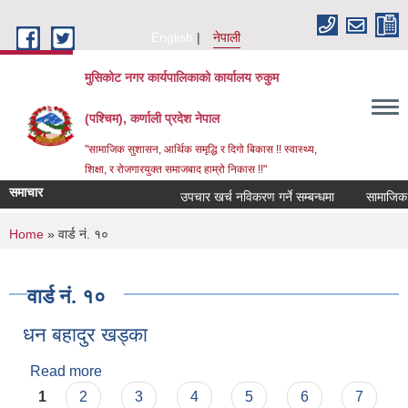
Skip to main content
English
नेपाली
मुसिकोट नगर कार्यपालिकाको कार्यालय रुकुम
(पश्चिम), कर्णाली प्रदेश नेपाल
"सामाजिक सुशासन, आर्थिक समृद्धि र दिगो बिकास !! स्वास्थ्य,
शिक्षा, र रोजगारयुक्त समाजबाद हाम्रो निकास !!"
समाचार
उपचार खर्च नविकरण गर्ने सम्बन्धमा
You are here
Home
» वार्ड नं. १०
वार्ड नं. १०
धन बहादुर खड्का
Read more
about धन बहादुर खड्का
Pages
1
2
3
4
5
6
7