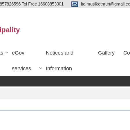
857826596 Tol Free 16608853001
ito.musikotmun@gmail.c
ipality
ts
eGov
Notices and
Gallery
Co
services
Information