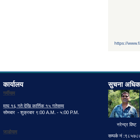
https://www
कार्यालय
सुचना अधिक
गर्मीयाम
माघ १६ गते देखि कार्त्तिक १५ गतेसम्म
सोमबार - शुक्रबार ९:00 A.M. - ५:00 P.M.
नरेन्द्र विष्ट
जाडोयाम
सम्पर्क नं :९८५