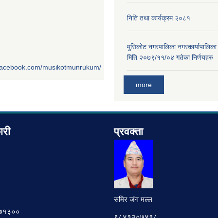
निति तथा कार्यक्रम २०८१
मुसिकोट नगरपालिका नगरकार्यापालिका
मिति २०७९/११/०४ गतेका निर्णयहरु
.facebook.com/musikotmunrukum/
more
ारी
प्रवक्ता
समिर जंग मल्ल
७८७१३००
९८४१२०७४१८