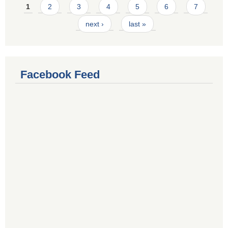
Pages
1
2
3
4
5
6
7
next ›
last »
Facebook Feed