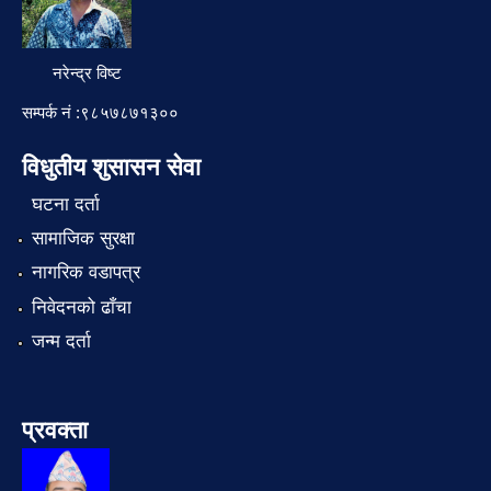
नरेन्द्र विष्ट
सम्पर्क नं :९८५७८७१३००
विधुतीय शुसासन सेवा
घटना दर्ता
सामाजिक सुरक्षा
नागरिक वडापत्र
निवेदनको ढाँचा
जन्म दर्ता
प्रवक्ता