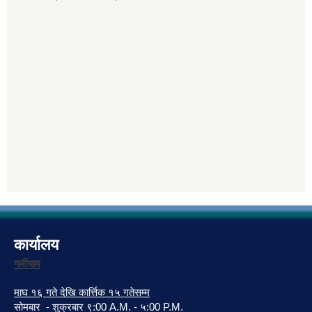
कार्यालय
गर्मीयाम
माघ १६ गते देखि कार्त्तिक १५ गतेसम्म
सोमबार - शुक्रबार ९:00 A.M. - ५:00 P.M.