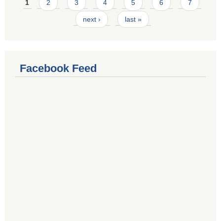
Pages
1
2
3
4
5
6
7
next ›
last »
Facebook Feed