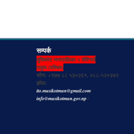
सम्पर्क
मुसिकोट नगरपालिका ५ सेरिगाउँ
रुकुम (पश्चिम)
फोन: +९७७ ८८ ५३०२६१, ०८८-५२०३७२
इमेल:
ito.musikotmun@gmail.com
/
info@musikotmun.gov.np
/