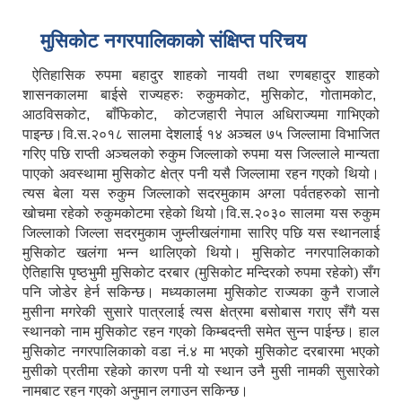
मुसिकोट नगरपालिकाको संक्षिप्त परिचय
ऐतिहासिक
रुपमा
बहादुर
शाहको
नायवी तथा
रणबहादुर
शाहको
शासनकालमा
बाईसे
राज्यहरुः
रुकुमकोट
,
मुसिकोट
,
गोतामकोट
,
आठविसकोट
,
बाँफिकोट
,
कोटजहारी
नेपाल
अधिराज्यमा
गाभिएको
पाइन्छ।वि.स.२०१८
सालमा
देशलाई
१४
अञ्चल
७५
जिल्लामा
विभाजित
गरिए
पछि
राप्ती
अञ्चलको
रुकुम
जिल्लाको
रुपमा
यस
जिल्लाले
मान्यता
पाएको
अवस्थामा
मुसिकोट
क्षेत्र
पनी
यसै
जिल्लामा
रहन
गएको
थियो।
त्यस
बेला
यस
रुकुम
जिल्लाको
सदरमुकाम
अग्ला
पर्वतहरुको
सानो
खोचमा
रहेको
रुकुमकोटमा
रहेको
थियो।वि.स.२०३०
सालमा
यस
रुकुम
जिल्लाको
जिल्ला
सदरमुकाम
जुम्लीखलंगामा
सारिए
पछि
यस
स्थानलाई
मुसिकोट
खलंगा
भन्न
थालिएको
थियो।
मुसिकोट
नगरपालिकाको
ऐतिहासि
पृष्ठभुमी
मुसिकोट
दरबार
(मुसिकोट
मन्दिरको
रुपमा
रहेको)
सँग
पनि
जोडेर
हेर्न
सकिन्छ।
मध्यकालमा
मुसिकोट
राज्यका
कुनै
राजाले
मुसीना
मगरेकी
सुसारे
पात्रलाई
त्यस
क्षेत्रमा
बसोबास
गराए
सँगै
यस
स्थानको
नाम
मुसिकोट
रहन
गएको
किम्बदन्ती
समेत
सुन्न
पाईन्छ। हाल
मुसिकोट
नगरपालिकाको
वडा
नं.४
मा
भएको
मुसिकोट
दरबारमा
भएको
मुसीको
प्रतीमा
रहेको
कारण
पनी
यो
स्थान
उनै
मुसी
नामकी
सुसारेको
नामबाट
रहन
गएको
अनुमान
लगाउन
सकिन्छ।