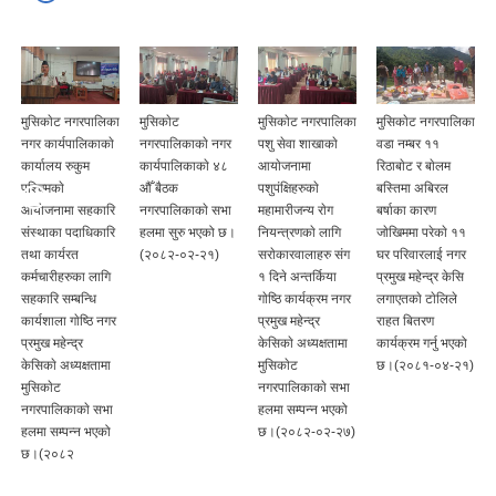
ा
मुसिकाेट
मुसिकाेट नगरपालिका
मुसिकाेट नगरपालिका
मुसिकाेट
नगरपालिकाकाे नगर
पशु सेवा शाखाकाे
वडा नम्बर ११
नगरपालिकाकाे नगर
कार्यपालिकाकाे ४८
आयाेजनामा
रिठाबाेट र बाेलम
कार्यपालिकाकाे ३४
औँ बैठक
पशुपंक्षिहरुकाे
बस्तिमा अबिरल
औँ बैठक
नगरपालिकाकाे सभा
महामारीजन्य राेग
बर्षाका कारण
नगरपालिकाकाे सभा
हलमा सुरु भएको छ।
नियन्त्रणकाे लागि
जाेखिममा परेकाे ११
हलमा सुरु भएको छ।
(२०८२-०२-२१)
सराेकारवालाहरु संग
घर परिवारलाई नगर
(२०८१-०२-१३)
१ दिने अन्तर्किया
प्रमुख महेन्द्र केसि
गाेष्ठि कार्यक्रम नगर
लगाएतकाे टाेलिले
प्रमुख महेन्द्र
राहत बितरण
केसिकाे अध्यक्षतामा
कार्यक्रम गर्नु भएको
मुसिकाेट
छ।(२०८१-०४-२१)
नगरपालिकाकाे सभा
हलमा सम्पन्न भएको
छ।(२०८२-०२-२७)